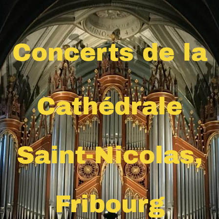
Concerts de la
Cathédrale
Saint-Nicolas,
Fribourg