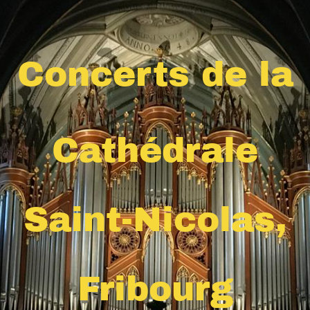
Concerts de la
Cathédrale
Saint-Nicolas,
Fribourg