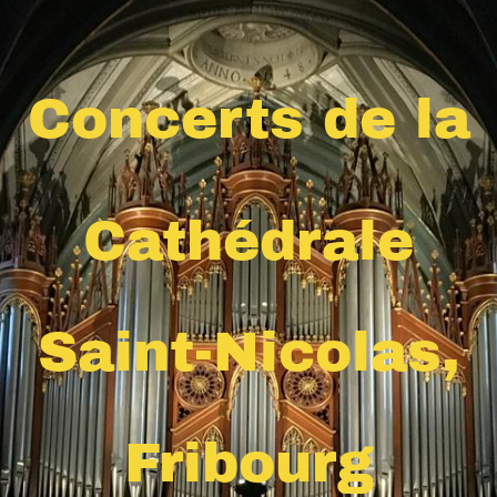
Concerts de la
Cathédrale
Saint-Nicolas,
Fribourg