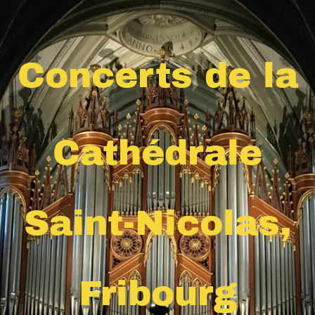
Concerts de la
Cathédrale
Saint-Nicolas,
Fribourg