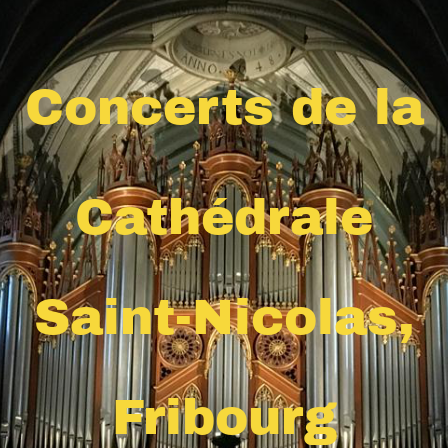
Concerts de la
Cathédrale
Saint-Nicolas,
Fribourg