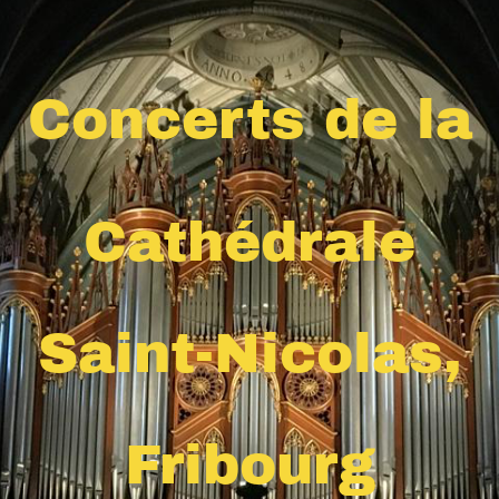
Concerts de la
Cathédrale
Saint-Nicolas,
Fribourg